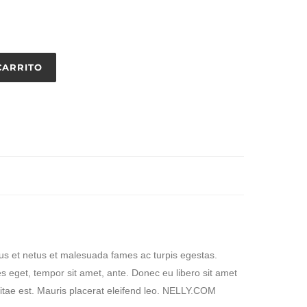
CARRITO
tus et netus et malesuada fames ac turpis egestas.
ies eget, tempor sit amet, ante. Donec eu libero sit amet
itae est. Mauris placerat eleifend leo. NELLY.COM