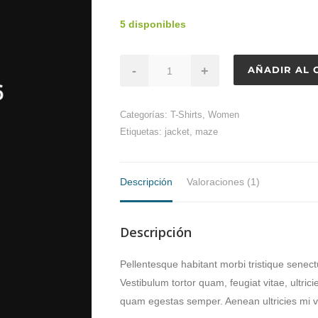
5 disponibles
-
+
AÑADIR AL 
Categorías:
T-Shirts
,
Women
Etiquetas:
jacket
,
maze
Descripción
Valoraciones (1)
Descripción
Pellentesque habitant morbi tristique senec
Vestibulum tortor quam, feugiat vitae, ultric
quam egestas semper. Aenean ultricies mi v