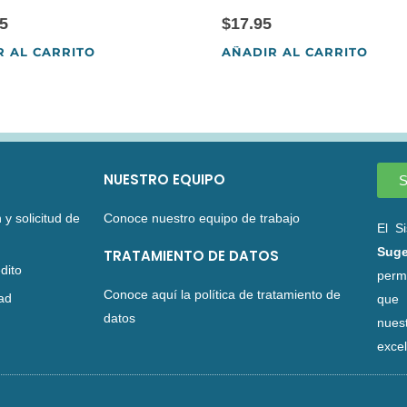
5
$
17.95
R AL CARRITO
AÑADIR AL CARRITO
NUESTRO EQUIPO
S
 y solicitud de
Conoce nuestro equipo de trabajo
El S
Suge
TRATAMIENTO DE DATOS
dito
perm
Conoce aquí la política de tratamiento de
dad
que 
datos
nues
excel