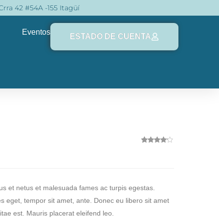
Crra 42 #54A -155 Itagüí
Eventos
ESTADO DE CUENTA
1
Valorado
con
4.00
de 5 en
base a
valoración
de un
tus et netus et malesuada fames ac turpis egestas.
cliente
ies eget, tempor sit amet, ante. Donec eu libero sit amet
ae est. Mauris placerat eleifend leo.