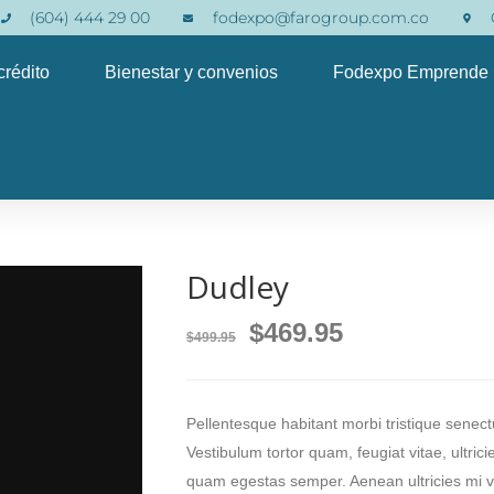
(604) 444 29 00
fodexpo@farogroup.com.co
crédito
Bienestar y convenios
Fodexpo Emprende
Dudley
$
469.95
$
499.95
Pellentesque habitant morbi tristique senec
Vestibulum tortor quam, feugiat vitae, ultric
quam egestas semper. Aenean ultricies mi vit