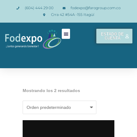
(604) 444 29 00
fodexpo@farogroup.com.co
Crra 42 #54A -155 Itagüí
ESTADO DE
CUENTA
Mostrando los 2 resultados