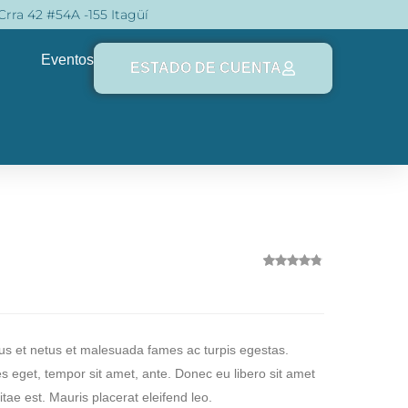
Crra 42 #54A -155 Itagüí
Eventos
ESTADO DE CUENTA
3
Valorado
con
4.67
de 5 en
base a
valoraciones
de clientes
tus et netus et malesuada fames ac turpis egestas.
ies eget, tempor sit amet, ante. Donec eu libero sit amet
ae est. Mauris placerat eleifend leo.