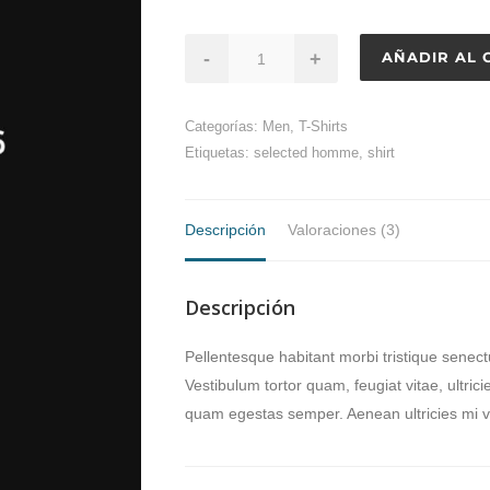
-
+
AÑADIR AL 
Categorías:
Men
,
T-Shirts
Etiquetas:
selected homme
,
shirt
Descripción
Valoraciones (3)
Descripción
Pellentesque habitant morbi tristique senec
Vestibulum tortor quam, feugiat vitae, ultric
quam egestas semper. Aenean ultricies mi v