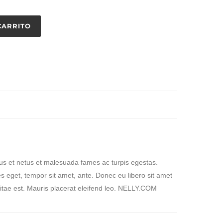
CARRITO
tus et netus et malesuada fames ac turpis egestas.
ies eget, tempor sit amet, ante. Donec eu libero sit amet
itae est. Mauris placerat eleifend leo. NELLY.COM