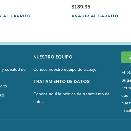
$
189.95
R AL CARRITO
AÑADIR AL CARRITO
NUESTRO EQUIPO
S
 y solicitud de
Conoce nuestro equipo de trabajo
El S
Suge
TRATAMIENTO DE DATOS
dito
perm
Conoce aquí la política de tratamiento de
dad
que 
datos
nues
excel