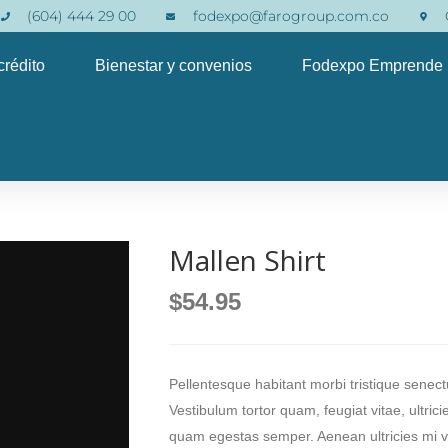
(604) 444 29 00
fodexpo@farogroup.com.co
crédito
Bienestar y convenios
Fodexpo Emprende
Mallen Shirt
$
54.95
Pellentesque habitant morbi tristique senec
Vestibulum tortor quam, feugiat vitae, ultric
quam egestas semper. Aenean ultricies mi vit