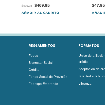
$
469.95
$
47.95
$
499.95
AÑADIR AL CARRITO
AÑADI
REGLAMENTOS
FORMATOS
Fodes
Único de afiliación
crédito
Bienestar Social
Aceptación de cré
Crédito
Solicitud solidari
Fondo Social de Previsión
Libranza
Fodexpo Emprende