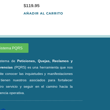
$
119.95
AÑADIR AL CARRITO
istema PQRS
istema de
Peticiones, Quejas, Reclamos y
rencias
(PQRS) es una herramienta que nos
ite conocer las inquietudes y manifestaciones
tienen nuestros asociados para fortalecer
tro servicio y seguir en el camino hacia la
encia operativa.