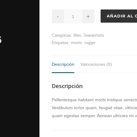
-
+
AÑADIR AL 
Categorías:
Men
,
Sweatshirts
Etiquetas:
morris
,
rugger
Descripción
Valoraciones (0)
Descripción
Pellentesque habitant morbi tristique senec
Vestibulum tortor quam, feugiat vitae, ultric
quam egestas semper. Aenean ultricies mi v