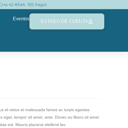
Crra 42 #54A -155 Itagüí
Eventos
ESTADO DE CUENTA
tus et netus et malesuada fames ac turpis egestas.
ies eget, tempor sit amet, ante. Donec eu libero sit amet
ae est. Mauris placerat eleifend leo.