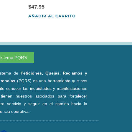
$
47.95
AÑADIR AL CARRITO
istema PQRS
istema de
Peticiones, Quejas, Reclamos y
rencias
(PQRS) es una herramienta que nos
ite conocer las inquietudes y manifestaciones
tienen nuestros asociados para fortalecer
tro servicio y seguir en el camino hacia la
encia operativa.