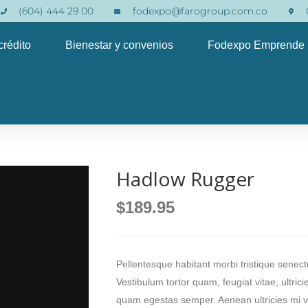
(604) 444 29 00
fodexpo@farogroup.com.co
crédito
Bienestar y convenios
Fodexpo Emprende
Hadlow Rugger
$
189.95
Pellentesque habitant morbi tristique senec
Vestibulum tortor quam, feugiat vitae, ultric
quam egestas semper. Aenean ultricies mi vit