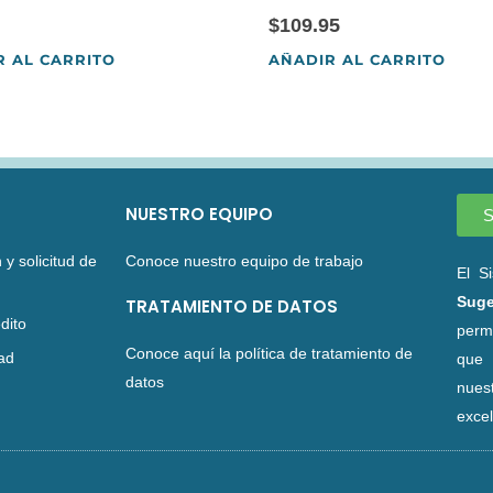
$
109.95
R AL CARRITO
AÑADIR AL CARRITO
NUESTRO EQUIPO
S
 y solicitud de
Conoce nuestro equipo de trabajo
El S
Suge
TRATAMIENTO DE DATOS
dito
perm
Conoce aquí la política de tratamiento de
dad
que 
datos
nues
excel