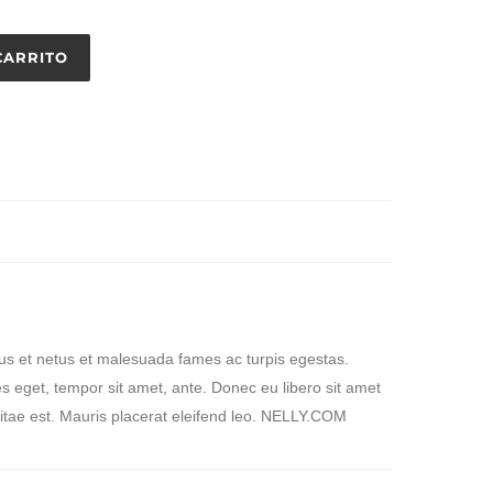
CARRITO
tus et netus et malesuada fames ac turpis egestas.
ies eget, tempor sit amet, ante. Donec eu libero sit amet
itae est. Mauris placerat eleifend leo. NELLY.COM