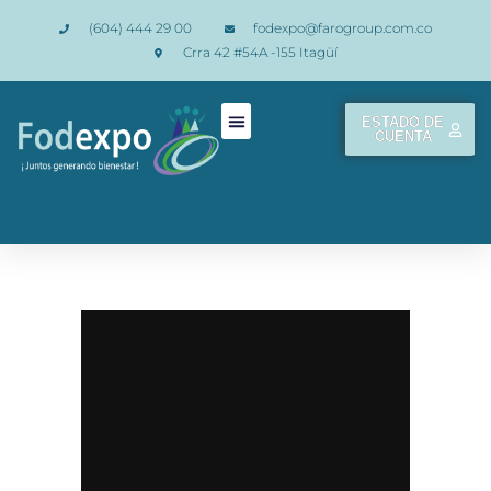
(604) 444 29 00
fodexpo@farogroup.com.co
Crra 42 #54A -155 Itagüí
ESTADO DE
CUENTA