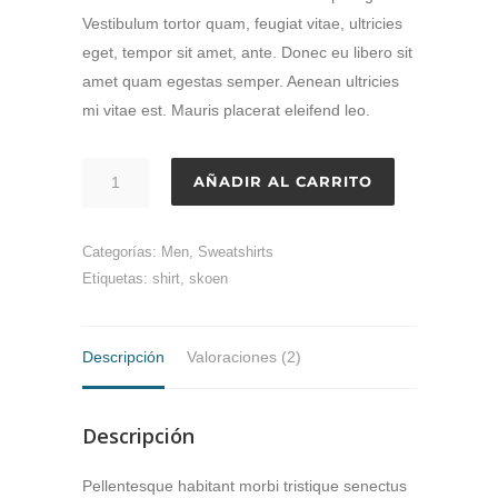
de
clientes
Vestibulum tortor quam, feugiat vitae, ultricies
eget, tempor sit amet, ante. Donec eu libero sit
amet quam egestas semper. Aenean ultricies
mi vitae est. Mauris placerat eleifend leo.
AÑADIR AL CARRITO
Categorías:
Men
,
Sweatshirts
Etiquetas:
shirt
,
skoen
Descripción
Valoraciones (2)
Descripción
Pellentesque habitant morbi tristique senectus