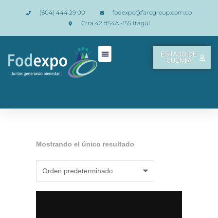
(604) 444 29 00
fodexpo@farogroup.com.co
Crra 42 #54A -155 Itagüí
ESTADO DE
CUENTA
Mostrando el único resultado