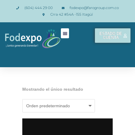
(604) 444 29 00
fodexpo@farogroup.com.co
Crra 42 #54A -155 Itagüí
ESTADO DE
CUENTA
Mostrando el único resultado